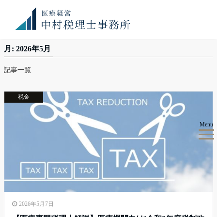
お知
満席御礼！ 現在、顧問先件数が上限に達しております。令
らせ
和8年度のご予約のご希望のみ、お問い合わせください。
医療経営 中村税理士事務所
2026年
5月
月:
2026年5月
記事一覧
税金
Menu
2026年5月7日