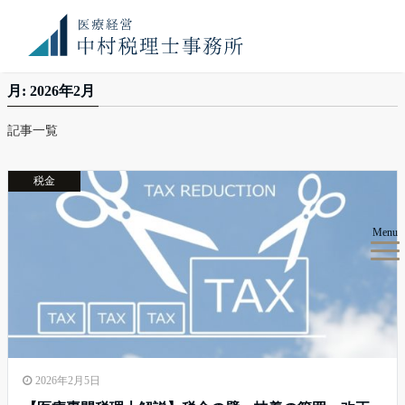
お知
満席御礼！ 現在、顧問先件数が上限に達しております。令
らせ
和8年度のご予約のご希望のみ、お問い合わせください。
医療経営 中村税理士事務所
2026年
2月
月:
2026年2月
記事一覧
税金
Menu
2026年2月5日