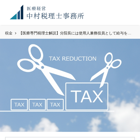
お知
満席御礼！ 現在、顧問先件数が上限に達しております。令
らせ
和8年度のご予約のご希望のみ、お問い合わせください。
税金
【医療専門税理士解説】分院長には使用人兼務役員として給与を払う!Q166