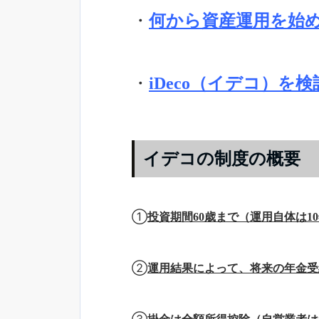
・
何から資産運用を始
・
iDeco（イデコ）を
イデコの制度の概要
①
投資期間60歳まで（運用自体は1
②
運用結果によって、将来の年金受