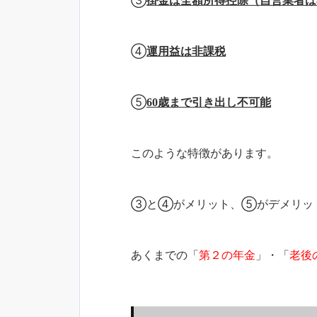
③
掛金は全額所得控除（自営業者は8
④
運用益は非課税
⑤
60歳まで引き出し不可能
このような特徴があります。
③と④がメリット、⑤がデメリッ
あくまでの「
第２の年金
」・「
老後