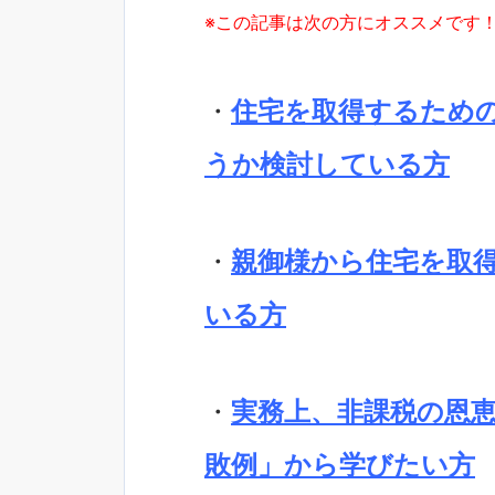
※この記事は次の方にオススメです
・
住宅を取得するため
うか検討している方
・
親御様から住宅を取
いる方
・
実務上、非課税の恩
敗例」から学びたい方